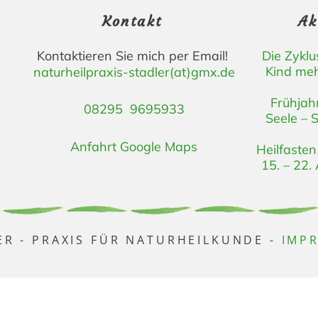
Kontakt
Ak
Kontaktieren Sie mich per Email!
Die Zykl
Kind meh
naturheilpraxis-stadler(at)gmx.de
Frühjahr
08295 9695933
Seele – 
Anfahrt Google Maps
Heilfasten
15. – 22.
ER - PRAXIS FÜR NATURHEILKUNDE -
IMP