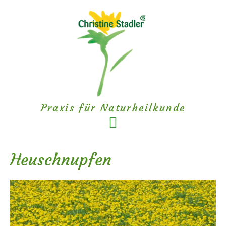
Zum
Zur
Inhalt
Fußzeile
springen
springen
Praxis für Naturheilkunde
Heuschnupfen