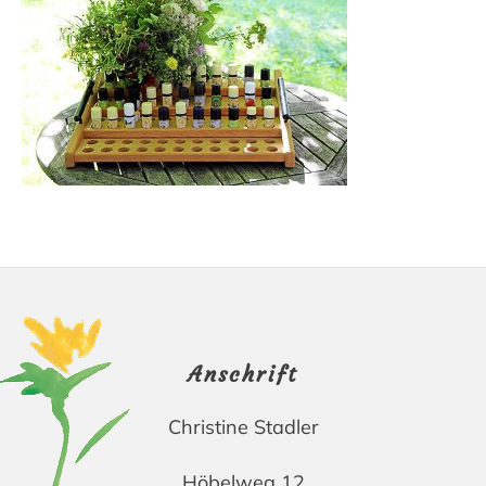
Footer
Anschrift
Christine Stadler
Höbelweg 12