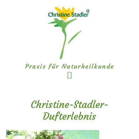
Zum
Zur
Inhalt
Fußzeile
springen
springen
Praxis für Naturheilkunde
Christine-Stadler-
Dufterlebnis